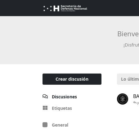
Bienve
¡Disfru
Crear discusión
Lo últi
BA
Discusiones
Etiquetas
General