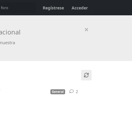
Regístrese
Acceder
acional
 nuestra
”
2
2
respuestas
General